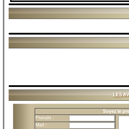
LES A
Soyez le pr
Pseudo :
Mail :