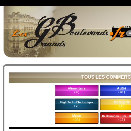
A
TOUS LES COMMERC
Autre
Alimentaire
( 3 )
( 38 )
Hotellerie
High Tech - Electronique
( 3 )
( 6 )
Mode
Restauration - Bar - B
( 20 )
( 15 )