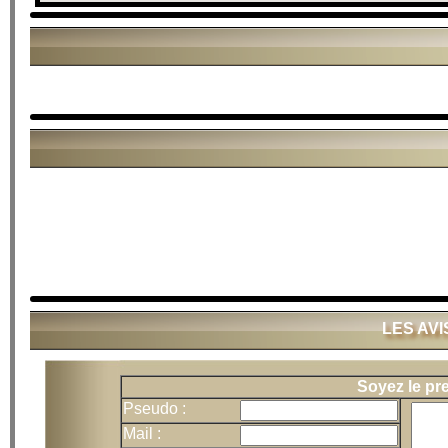
LES AVI
Soyez le pr
Pseudo :
Mail :