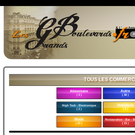
A
TOUS LES COMMERC
Autre
Alimentaire
( 3 )
( 38 )
Hotellerie
High Tech - Electronique
( 3 )
( 6 )
Mode
Restauration - Bar - B
( 20 )
( 15 )