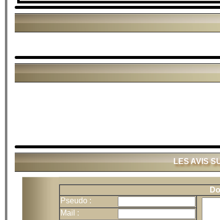
LES AVIS 
Do
Pseudo :
Mail :