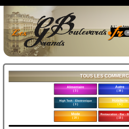
A
TOUS LES COMMERC
Autre
Alimentaire
( 3 )
( 38 )
Hotellerie
High Tech - Electronique
( 3 )
( 6 )
Mode
Restauration - Bar - B
( 20 )
( 15 )