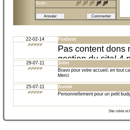
Note :
22-02-14
Foxboat
Pas content dons 
gestion du site! 4
29-07-11
John
toujours pas de liv
Bravo pour votre accueil, en tout c
Merci
de la commande (p
laconique)
25-07-11
Aurele
Personnellement pour un petit budge
Site créée et