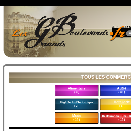
A
TOUS LES COMMERC
Autre
Alimentaire
( 3 )
( 38 )
Hotellerie
High Tech - Electronique
( 3 )
( 6 )
Mode
Restauration - Bar - B
( 20 )
( 15 )