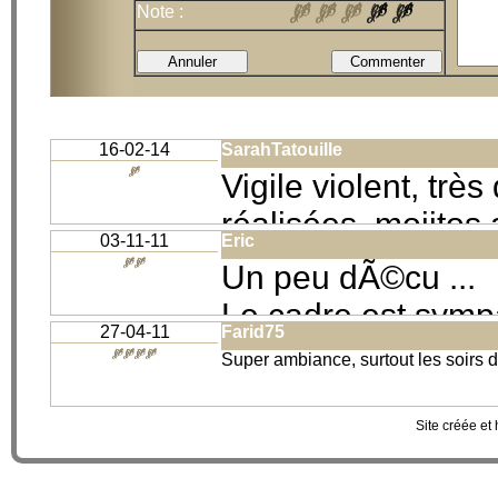
Note :
16-02-14
SarahTatouille
Vigile violent, tr
réalisées, mojitos
03-11-11
Eric
Passez votre chemi
Un peu dÃ©cu ...
meilleure ambiance 
Le cadre est sympa
27-04-11
Farid75
Je suis venu avec 
Super ambiance, surtout les soirs 
Ã©tait complement d
trÃ¨s long et pas s
Site créée et