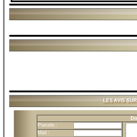
LES AVIS SU
Do
Pseudo :
Mail :