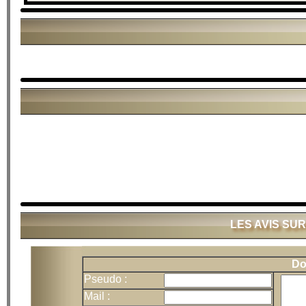
LES AVIS SU
Do
Pseudo :
Mail :