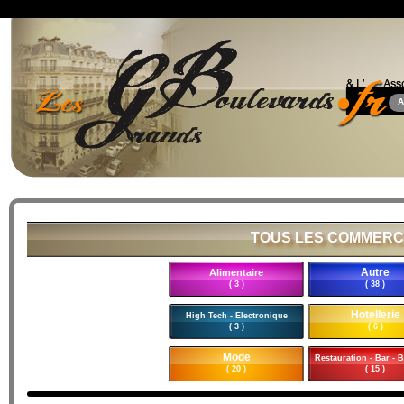
A
TOUS LES COMMERC
Autre
Alimentaire
( 3 )
( 38 )
Hotellerie
High Tech - Electronique
( 3 )
( 6 )
Mode
Restauration - Bar - B
( 20 )
( 15 )