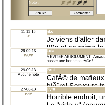
Note :
11-11-15
riko
Je viens d'aller d
80e et en prime le
29-09-13
Lola
au toilette pour po
A EVITER ABSOLUMENT ! Arnaque et 
passer une bonne soirÃ©e !
demandant de ce tai
malheureusement e
29-09-13
Paul
Aucune note
CafÃ© de mafieux o
afin d'agir mais cel
biÃ¨re! Serveurs tr
27-08-13
Cyril
des filles et se dÃ
Horrible endroit, u
Endroit vraiment
Le "videur" (pourq