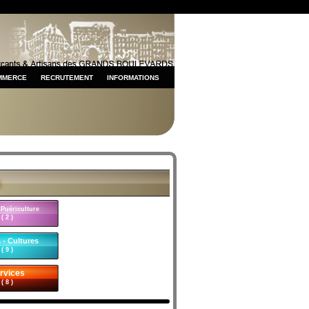
MMERCE
RECRUTEMENT
INFORMATIONS
 Puériculture
( 2 )
 - Cultures
( 9 )
rvices
( 8 )