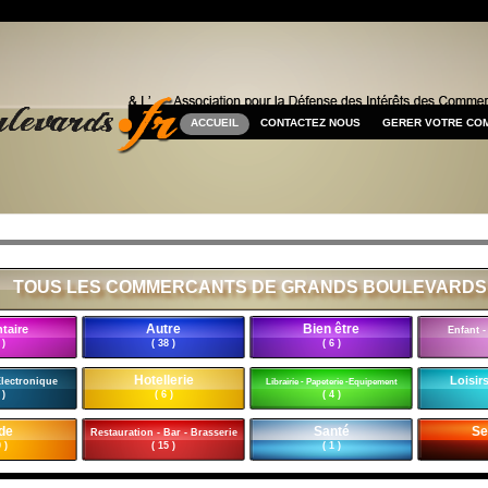
ACCUEIL
CONTACTEZ NOUS
GERER VOTRE CO
TOUS LES COMMERCANTS DE GRANDS BOULEVARDS
Autre
Bien être
taire
Enfant -
 )
( 38 )
( 6 )
Hotellerie
Loisirs
Electronique
Librairie - Papeterie -Equipement
 )
( 6 )
( 4 )
de
Santé
Se
Restauration - Bar - Brasserie
 )
( 15 )
( 1 )