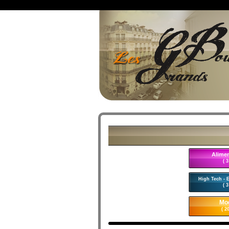
Alimen
( 3
High Tech - 
( 3
Mo
( 20