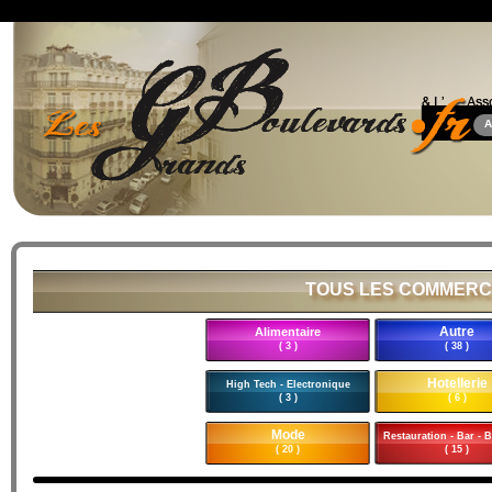
A
TOUS LES COMMERC
Autre
Alimentaire
( 3 )
( 38 )
Hotellerie
High Tech - Electronique
( 3 )
( 6 )
Mode
Restauration - Bar - B
( 20 )
( 15 )