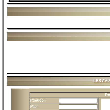
LES AVI
Do
Pseudo :
Mail :