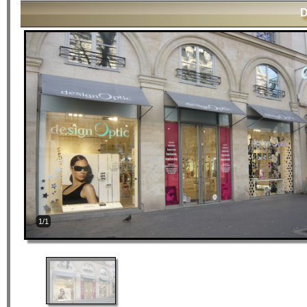
D
1/1