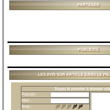
PARTAGER
PUBLICITÉ
LES AVIS SUR ARTICLE DANS LE FIG
Soyez le premier à donner vot
Pseudo :
Mail :
Note :