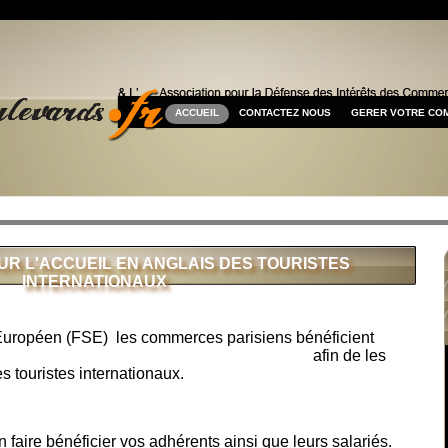
ACCUEIL
CONTACTEZ NOUS
GERER VOTRE CO
UR L'ACCUEIL EN ANGLAIS DES TOURISTES
INTERNATIONAUX
Européen (FSE) les commerces parisiens bénéficient
t spécialement axé sur l'accueil en anglais
afin de les
es touristes internationaux.
 faire bénéficier vos adhérents ainsi que leurs salariés.