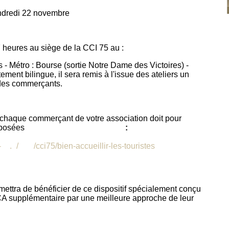
dredi 22 novembre
 heures au siège de la CCI 75 au :
 - Métro : Bourse (sortie Notre Dame des Victoires) -
ement bilingue, il sera remis à l'issue des ateliers un
des commerçants.
i chaque commerçant de votre association doit pour
roposées
cliquer sur le lien suivant
:
-
idf
.
fr
/
web
/cci75/bien-accueillir-les-touristes
ermettra de bénéficier de ce dispositif spécialement conçu
 CA supplémentaire par une meilleure approche de leur