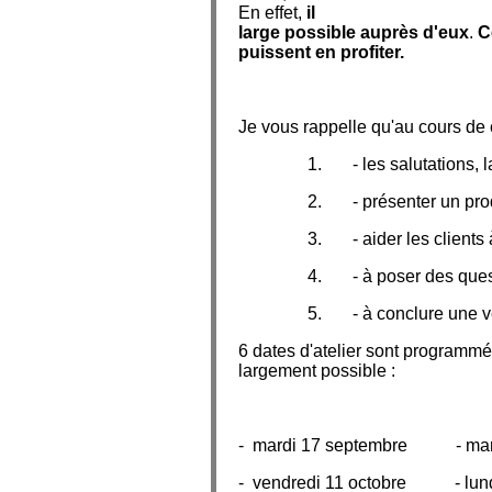
En effet,
il
res
te beaucoup de p
large possible auprès d'eux
.
C
puissent en profiter.
Je vous rappelle qu'au cours de 
1. - les salutations, la
2. - présenter un prod
3. - aider les clients à
4. - à poser des ques
5. - à conclure une ve
6 dates d'atelier sont programmée
largement possible :
- mardi 17 septembre - mard
- vendredi 11 octobre - lund