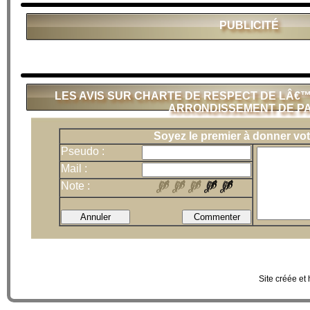
PUBLICITÉ
LES AVIS SUR CHARTE DE RESPECT DE LÂ€
ARRONDISSEMENT DE PA
Soyez le premier à donner vot
Pseudo :
Mail :
Note :
Site créée et