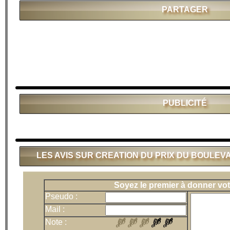
PARTAGER
PUBLICITÉ
LES AVIS SUR CREATION DU PRIX DU BOULEV
Soyez le premier à donner vot
Pseudo :
Mail :
Note :