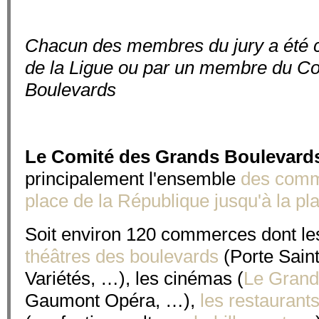
Chacun des membres du jury a été c
de la Ligue ou par un membre du C
Boulevards
Le Comité des Grands Boulevard
principalement l'ensemble
des comme
place de la République jusqu'à la pl
Soit environ 120 commerces dont le
théâtres des boulevards
(Porte Saint
Variétés, …), les cinémas (
Le Grand
Gaumont Opéra, …),
les restaurant