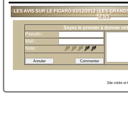
LES AVIS SUR LE FIGARO 03/12/2012 : LES GR
SENS
Soyez le premier à donner vot
Pseudo :
Mail :
Note :
Site créée et