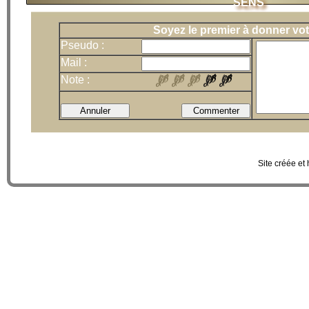
SENS
Soyez le premier à donner vot
Pseudo :
Mail :
Note :
Site créée et