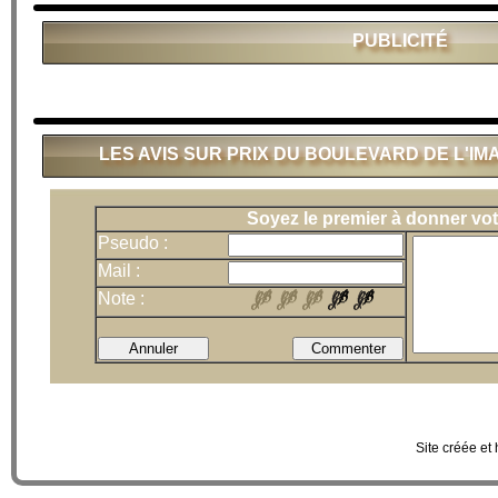
PUBLICITÉ
LES AVIS SUR PRIX DU BOULEVARD DE L'IMAG
Soyez le premier à donner vot
Pseudo :
Mail :
Note :
Site créée et