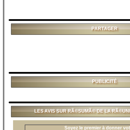
PARTAGER
PUBLICITÉ
LES AVIS SUR RÃ©SUMÃ© DE LA RÃ©UNIO
Soyez le premier à donner vot